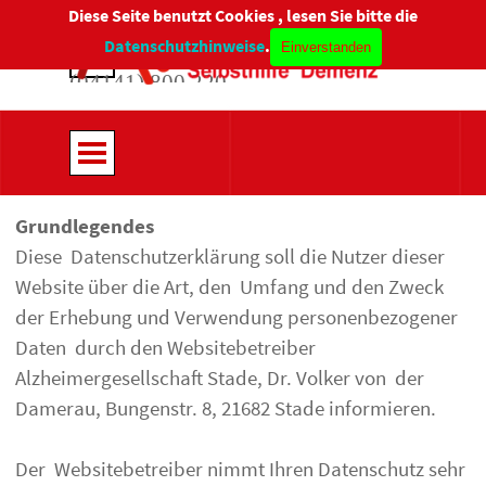
Direkt zum Seiteninhalt
Diese Seite benutzt Cookies , lesen Sie bitte die
Menü überspringen
Beratungstelefon:
Datenschutzhinweise
.
Einverstanden
(04141) 800 220
Menü überspringen
Grundlegendes
Diese Datenschutzerklärung soll die Nutzer dieser
Website über die Art, den Umfang und den Zweck
der Erhebung und Verwendung personenbezogener
Daten durch den Websitebetreiber
Alzheimergesellschaft Stade, Dr. Volker von der
Damerau, Bungenstr. 8, 21682 Stade informieren.
Der Websitebetreiber nimmt Ihren Datenschutz sehr