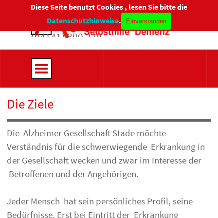
Direkt zum Seiteninhalt
Diese Seite benutzt Cookies , lesen Sie bitte die
Menü überspringen
Beratungstelefon:
Datenschutzhinweise
.
Einverstanden
(04141) 800 220
Menü überspringen
Die Ziele
Die Alzheimer Gesellschaft Stade möchte
Verständnis für die schwerwiegende Erkrankung in
der Gesellschaft wecken und zwar im Interesse der
Betroffenen und der Angehörigen.
Jeder Mensch hat sein persönliches Profil, seine
Bedürfnisse. Erst bei Eintritt der Erkrankung